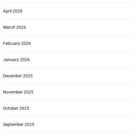
a
B
u
A
April 2026
a
N
n
E
March 2026
M
R
e
O
n
February 2026
d
a
January 2026
l
a
m
December 2025
November 2025
October 2025
September 2025