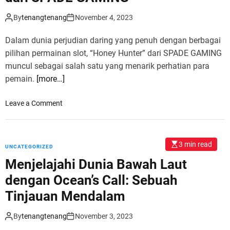
e
e
t
i
s
r
S
By
tenangtenang
November 4, 2023
P
i
J
p
r
r
O
Dalam dunia perjudian daring yang penuh dengan berbagai
e
o
K
e
pilihan permainan slot, “Honey Hunter” dari SPADE GAMING
v
E
d
muncul sebagai salah satu yang menarik perhatian para
i
R
W
pemain.
[more…]
d
i
e
n
r
o
Leave a Comment
n
J
n
e
O
M
r
K
e
d
3 min read
E
UNCATEGORIZED
n
a
R
g
Menjelajahi Dunia Bawah Laut
r
:
e
i
dengan Ocean’s Call: Sebuah
M
k
P
e
Tinjauan Mendalam
s
r
m
p
o
a
l
By
tenangtenang
November 3, 2023
v
s
o