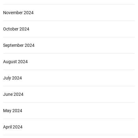
November 2024
October 2024
September 2024
August 2024
July 2024
June 2024
May 2024
April 2024