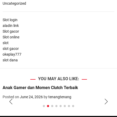
Uncategorized
Slot login
aladin link
Slot gacor
Slot online
slot
slot gacor
okeplay777
slot dana
YOU MAY ALSO LIKE:
Anak Gamer dan Momen Clutch Terbaik
Posted on
June 24, 2026
by
tenangtenang