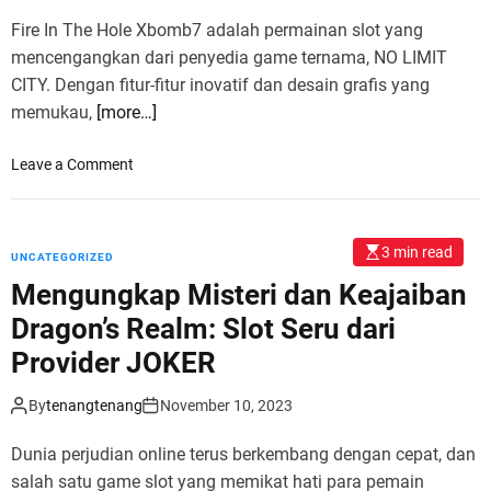
F
Fire In The Hole Xbomb7 adalah permainan slot yang
r
mencengangkan dari penyedia game ternama, NO LIMIT
u
CITY. Dengan fitur-fitur inovatif dan desain grafis yang
i
memukau,
[more…]
t
s
:
o
Leave a Comment
M
n
e
G
m
a
3 min read
b
UNCATEGORIZED
m
o
e
Mengungkap Misteri dan Keajaiban
n
S
Dragon’s Realm: Slot Seru dari
g
l
k
Provider JOKER
o
a
t
r
F
By
tenangtenang
November 10, 2023
K
i
e
Dunia perjudian online terus berkembang dengan cepat, dan
r
l
e
salah satu game slot yang memikat hati para pemain