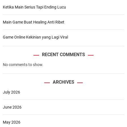
t
g
e
e
j
e
Ketika Main Serius Tapi Ending Lucu
n
a
a
a
r
a
n
i
d
n
Main Game Buat Healing Anti Ribet
’
t
b
a
g
s
a
r
a
i
C
n
Game Online Kekinian yang Lagi Viral
i
n
a
S
S
o
T
l
l
P
a
l
RECENT COMMENTS
o
n
A
n
:
t
D
No comments to show.
p
S
Z
E
a
e
e
G
B
b
u
A
ARCHIVES
a
u
s
M
t
a
July 2026
d
I
a
h
a
N
s
T
r
G
June 2026
i
i
n
H
May 2026
j
A