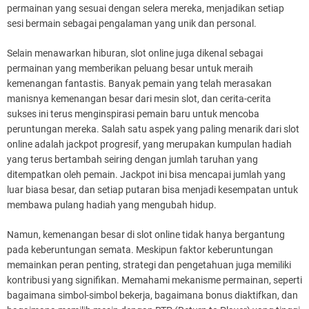
permainan yang sesuai dengan selera mereka, menjadikan setiap
sesi bermain sebagai pengalaman yang unik dan personal.
Selain menawarkan hiburan, slot online juga dikenal sebagai
permainan yang memberikan peluang besar untuk meraih
kemenangan fantastis. Banyak pemain yang telah merasakan
manisnya kemenangan besar dari mesin slot, dan cerita-cerita
sukses ini terus menginspirasi pemain baru untuk mencoba
peruntungan mereka. Salah satu aspek yang paling menarik dari slot
online adalah jackpot progresif, yang merupakan kumpulan hadiah
yang terus bertambah seiring dengan jumlah taruhan yang
ditempatkan oleh pemain. Jackpot ini bisa mencapai jumlah yang
luar biasa besar, dan setiap putaran bisa menjadi kesempatan untuk
membawa pulang hadiah yang mengubah hidup.
Namun, kemenangan besar di slot online tidak hanya bergantung
pada keberuntungan semata. Meskipun faktor keberuntungan
memainkan peran penting, strategi dan pengetahuan juga memiliki
kontribusi yang signifikan. Memahami mekanisme permainan, seperti
bagaimana simbol-simbol bekerja, bagaimana bonus diaktifkan, dan