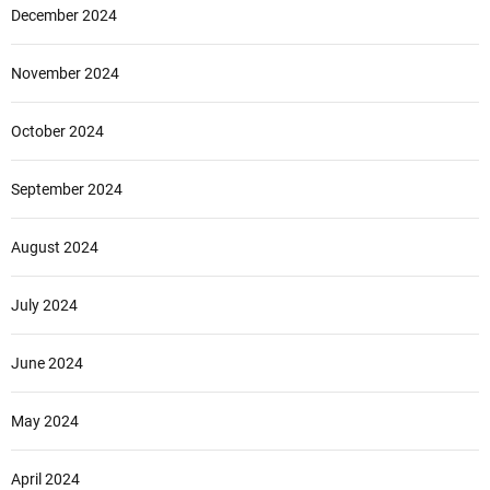
December 2024
November 2024
October 2024
September 2024
August 2024
July 2024
June 2024
May 2024
April 2024