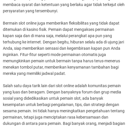
membaca syarat dan ketentuan yang berlaku agar tidak terkejut oleh
persyaratan yang tersembunyi.
Bermain slot online juga memberikan fleksibilitas yang tidak dapat
ditemukan di kasino fisik. Pemain dapat mengakses permainan
kapan saja dan di mana saja, melalui perangkat apa pun yang
terhubung ke internet. Dengan begitu, hiburan selalu ada di ujung jari
Anda, siap memberikan sensasi dan kegembiraan kapan pun Anda
inginkan. Fitur-fitur seperti mode permainan otomatis juga
memungkinkan pemain untuk bermain tanpa harus terus-menerus
menekan tombol putar, memberikan kenyamanan tambahan bagi
mereka yang memiliki jadwal padat.
Salah satu daya tarik lain dari slot online adalah komunitas pemain
yang luas dan beragam. Dengan banyaknya forum dan grup media
sosial yang didedikasikan untuk pemain slot, ada banyak
kesempatan untuk berbagi pengalaman, tips, dan strategi dengan
sesama pemain. Ini tidak hanya meningkatkan pengetahuan tentang
permainan, tetapi juga menciptakan rasa kebersamaan dan
dukungan di antara para pemain. Bagi banyak orang, menjadi bagian