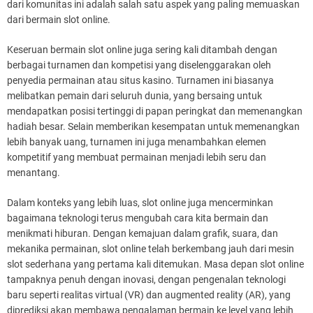
dari komunitas ini adalah salah satu aspek yang paling memuaskan
dari bermain slot online.
Keseruan bermain slot online juga sering kali ditambah dengan
berbagai turnamen dan kompetisi yang diselenggarakan oleh
penyedia permainan atau situs kasino. Turnamen ini biasanya
melibatkan pemain dari seluruh dunia, yang bersaing untuk
mendapatkan posisi tertinggi di papan peringkat dan memenangkan
hadiah besar. Selain memberikan kesempatan untuk memenangkan
lebih banyak uang, turnamen ini juga menambahkan elemen
kompetitif yang membuat permainan menjadi lebih seru dan
menantang.
Dalam konteks yang lebih luas, slot online juga mencerminkan
bagaimana teknologi terus mengubah cara kita bermain dan
menikmati hiburan. Dengan kemajuan dalam grafik, suara, dan
mekanika permainan, slot online telah berkembang jauh dari mesin
slot sederhana yang pertama kali ditemukan. Masa depan slot online
tampaknya penuh dengan inovasi, dengan pengenalan teknologi
baru seperti realitas virtual (VR) dan augmented reality (AR), yang
diprediksi akan membawa pengalaman bermain ke level yang lebih