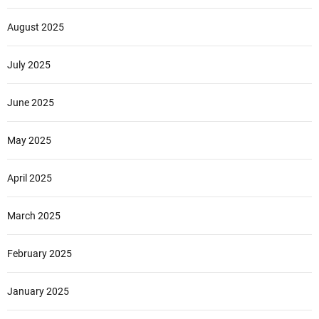
August 2025
July 2025
June 2025
May 2025
April 2025
March 2025
February 2025
January 2025