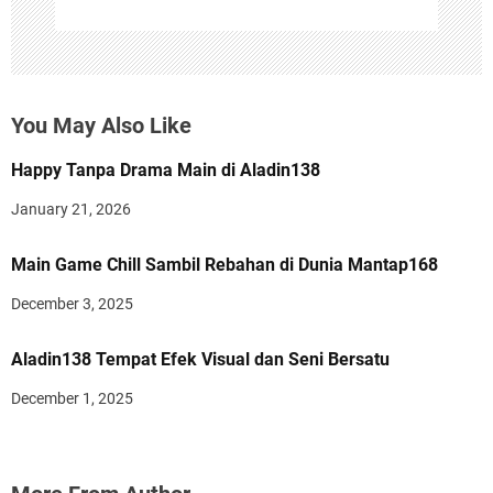
You May Also Like
Happy Tanpa Drama Main di Aladin138
January 21, 2026
Main Game Chill Sambil Rebahan di Dunia Mantap168
December 3, 2025
Aladin138 Tempat Efek Visual dan Seni Bersatu
December 1, 2025