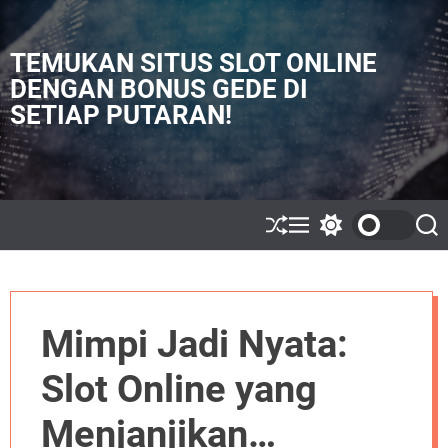
S
k
i
TEMUKAN SITUS SLOT ONLINE
p
DENGAN BONUS GEDE DI
t
SETIAP PUTARAN!
o
c
o
n
t
e
S
M
S
S
h
e
w
e
n
u
n
i
a
t
ff
u
t
r
l
c
c
e
h
h
Mimpi Jadi Nyata:
c
o
l
Slot Online yang
o
r
m
Menjanjikan
o