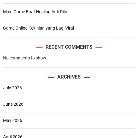
Main Game Buat Healing Anti Ribet
Game Online Kekinian yang Lagi Viral
RECENT COMMENTS
No comments to show.
ARCHIVES
July 2026
June 2026
May 2026
April 2026