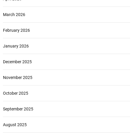
March 2026
February 2026
January 2026
December 2025
November 2025
October 2025
September 2025
August 2025