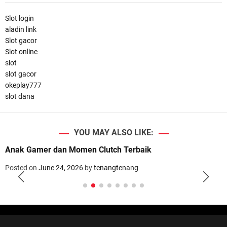
Slot login
aladin link
Slot gacor
Slot online
slot
slot gacor
okeplay777
slot dana
YOU MAY ALSO LIKE:
Anak Gamer dan Momen Clutch Terbaik
Posted on
June 24, 2026
by
tenangtenang