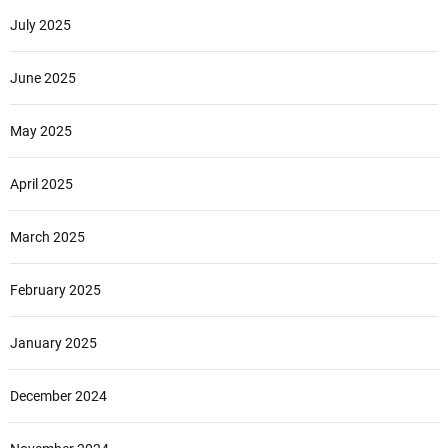
July 2025
June 2025
May 2025
April 2025
March 2025
February 2025
January 2025
December 2024