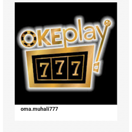
v
i
g
a
t
i
o
n
oma.muhali777