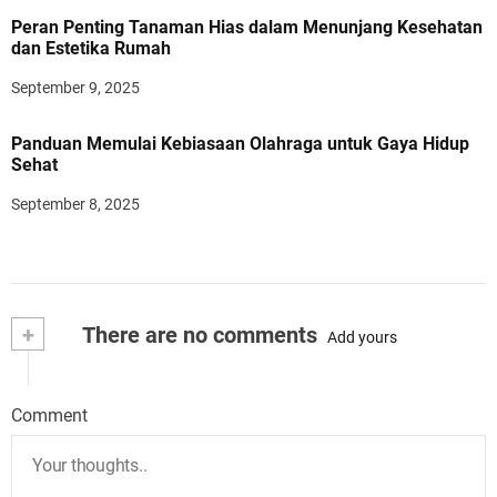
Peran Penting Tanaman Hias dalam Menunjang Kesehatan
dan Estetika Rumah
September 9, 2025
Panduan Memulai Kebiasaan Olahraga untuk Gaya Hidup
Sehat
September 8, 2025
+
There are no comments
Add yours
Comment