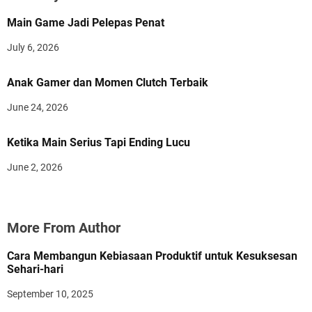
Main Game Jadi Pelepas Penat
July 6, 2026
Anak Gamer dan Momen Clutch Terbaik
June 24, 2026
Ketika Main Serius Tapi Ending Lucu
June 2, 2026
More From Author
Cara Membangun Kebiasaan Produktif untuk Kesuksesan
Sehari-hari
September 10, 2025