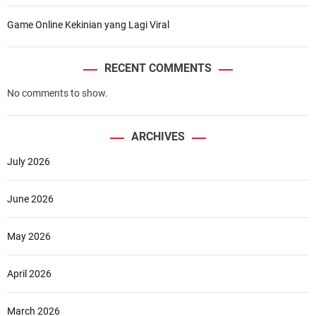
Game Online Kekinian yang Lagi Viral
RECENT COMMENTS
No comments to show.
ARCHIVES
July 2026
June 2026
May 2026
April 2026
March 2026