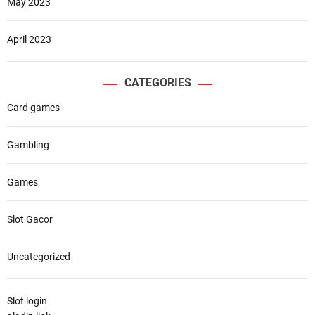
May 2023
April 2023
CATEGORIES
Card games
Gambling
Games
Slot Gacor
Uncategorized
Slot login