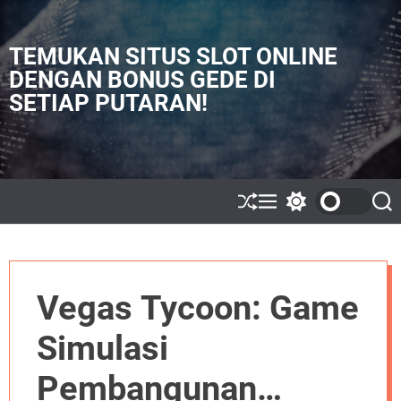
S
k
i
TEMUKAN SITUS SLOT ONLINE
p
DENGAN BONUS GEDE DI
t
SETIAP PUTARAN!
o
c
o
n
t
e
S
M
S
S
h
e
w
e
n
u
n
i
a
t
ff
u
t
r
l
c
c
e
h
h
Vegas Tycoon: Game
c
o
l
Simulasi
o
r
m
Pembangunan
o