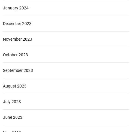
January 2024
December 2023
November 2023
October 2023
September 2023
August 2023
July 2023
June 2023