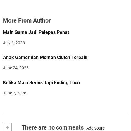
More From Author
Main Game Jadi Pelepas Penat
July 6, 2026
Anak Gamer dan Momen Clutch Terbaik
June 24, 2026
Ketika Main Serius Tapi Ending Lucu
June 2, 2026
+
There are no comments
Add yours