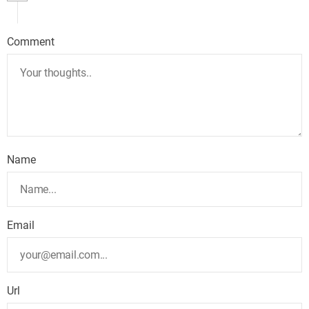
Comment
Name
Email
Url