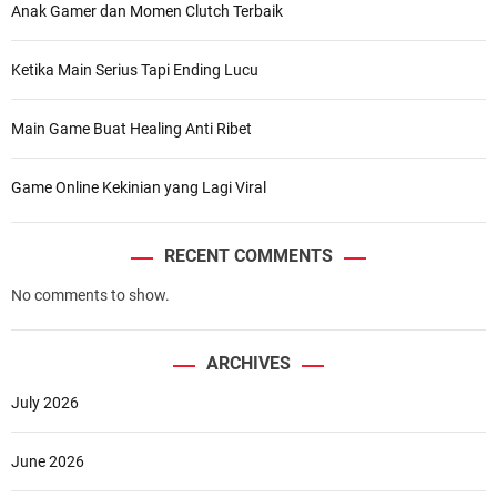
Anak Gamer dan Momen Clutch Terbaik
Ketika Main Serius Tapi Ending Lucu
Main Game Buat Healing Anti Ribet
Game Online Kekinian yang Lagi Viral
RECENT COMMENTS
No comments to show.
ARCHIVES
July 2026
June 2026