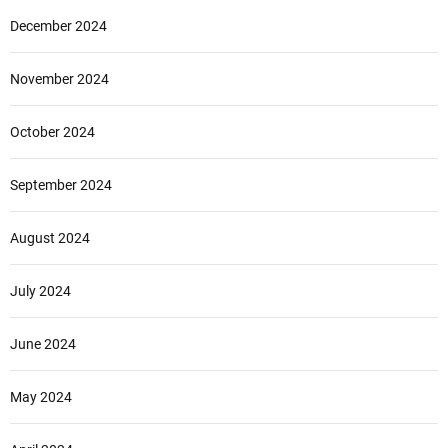
December 2024
November 2024
October 2024
September 2024
August 2024
July 2024
June 2024
May 2024