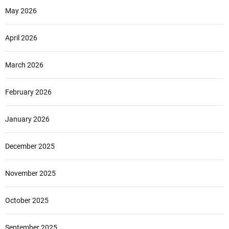
May 2026
April 2026
March 2026
February 2026
January 2026
December 2025
November 2025
October 2025
September 2025