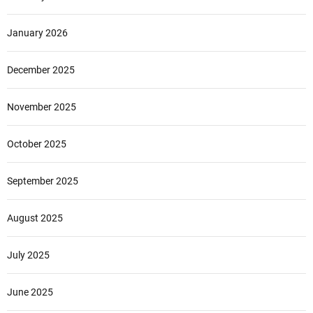
January 2026
December 2025
November 2025
October 2025
September 2025
August 2025
July 2025
June 2025