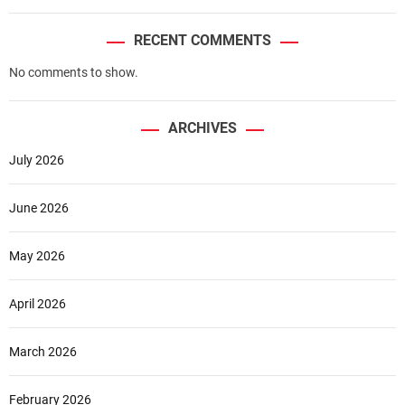
RECENT COMMENTS
No comments to show.
ARCHIVES
July 2026
June 2026
May 2026
April 2026
March 2026
February 2026