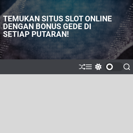
S
k
i
TEMUKAN SITUS SLOT ONLINE
p
DENGAN BONUS GEDE DI
t
SETIAP PUTARAN!
o
c
o
n
t
e
S
M
S
S
h
e
w
e
n
u
n
i
a
t
ff
u
t
r
l
c
c
e
h
h
c
o
l
o
r
m
o