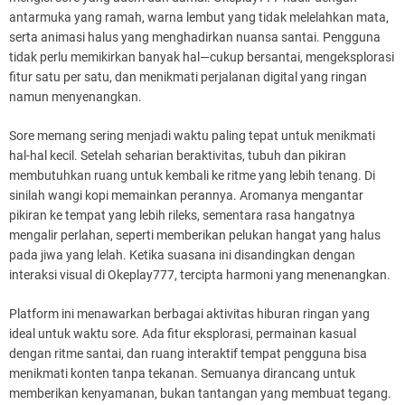
antarmuka yang ramah, warna lembut yang tidak melelahkan mata,
serta animasi halus yang menghadirkan nuansa santai. Pengguna
tidak perlu memikirkan banyak hal—cukup bersantai, mengeksplorasi
fitur satu per satu, dan menikmati perjalanan digital yang ringan
namun menyenangkan.
Sore memang sering menjadi waktu paling tepat untuk menikmati
hal-hal kecil. Setelah seharian beraktivitas, tubuh dan pikiran
membutuhkan ruang untuk kembali ke ritme yang lebih tenang. Di
sinilah wangi kopi memainkan perannya. Aromanya mengantar
pikiran ke tempat yang lebih rileks, sementara rasa hangatnya
mengalir perlahan, seperti memberikan pelukan hangat yang halus
pada jiwa yang lelah. Ketika suasana ini disandingkan dengan
interaksi visual di Okeplay777, tercipta harmoni yang menenangkan.
Platform ini menawarkan berbagai aktivitas hiburan ringan yang
ideal untuk waktu sore. Ada fitur eksplorasi, permainan kasual
dengan ritme santai, dan ruang interaktif tempat pengguna bisa
menikmati konten tanpa tekanan. Semuanya dirancang untuk
memberikan kenyamanan, bukan tantangan yang membuat tegang.