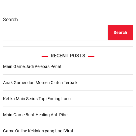
Search
Search
RECENT POSTS
Main Game Jadi Pelepas Penat
Anak Gamer dan Momen Clutch Terbaik
Ketika Main Serius Tapi Ending Lucu
Main Game Buat Healing Anti Ribet
Game Online Kekinian yang Lagi Viral