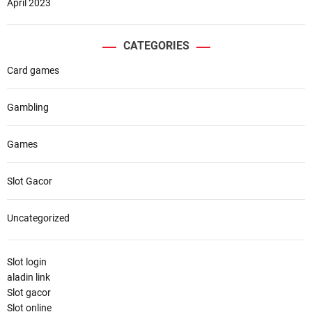
April 2023
CATEGORIES
Card games
Gambling
Games
Slot Gacor
Uncategorized
Slot login
aladin link
Slot gacor
Slot online