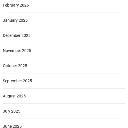
February 2026
January 2026
December 2025
November 2025
October 2025
September 2025
August 2025
July 2025
June 2025