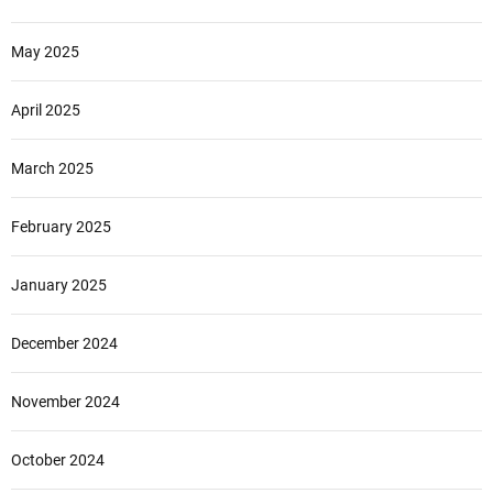
May 2025
April 2025
March 2025
February 2025
January 2025
December 2024
November 2024
October 2024