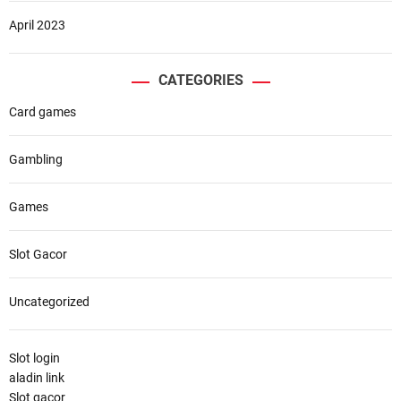
April 2023
CATEGORIES
Card games
Gambling
Games
Slot Gacor
Uncategorized
Slot login
aladin link
Slot gacor