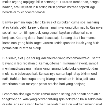
makin tegang tapi juga bikin semangat. Putaran tambahan, pengali
hadiah, atau kejutan lain sering bikin pemain merasa seperti lagi
berada di roller coaster emosi.
Banyak pemain juga bilang kalau slot itu bukan cuma soal menang
atau kalah. Lebih ke pengalaman mainnya yang bikin nagih. Rasanya
seperti nonton film pendek yang penuh kejutan setiap kali spin
berjalan. Kadang dapat hasil biasa saja, kadang tiba-tiba muncul
kombinasi yang bikin kaget. Justru ketidakpastian itulah yang bikin
permainan ini terasa hidup.
Di sisi lain, slot juga sering jadi hiburan yang menemani waktu santai.
Bayangin lagi rebahan di kamar, ditemani minuman favorit, sambil
menikmati suasana malam yang tenang. Lalu buka game slot dan
mulai spin beberapa kali. Sensasinya santai tapi tetap bikin mood
naik. Bahkan beberapa orang bilang permainan ini bisa jadi cara
sederhana buat melepas penat setelah hari yang panjang.
Fenomena slot juga makin ramai karena sering jadi bahan obrolan di
tongkrongan. Ada yang cerita tentang spin hoki yang bikin saldo naik
drastis, ada juga yang berbagi pengalaman lucu waktu hampir dapat