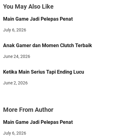
You May Also Like
Main Game Jadi Pelepas Penat
July 6, 2026
Anak Gamer dan Momen Clutch Terbaik
June 24, 2026
Ketika Main Serius Tapi Ending Lucu
June 2, 2026
More From Author
Main Game Jadi Pelepas Penat
July 6, 2026