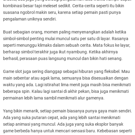
kombinasi besar tapi meleset sedikit. Cerita-cerita seperti itu bikin
suasana ngobrol makin seru, karena setiap pemain pasti punya
pengalaman uniknya sendiri.
Buat sebagian orang, momen paling menyenangkan adalah ketika
simbol-simbol penting mulai muncul satu per satu di layar. Rasanya
seperti menunggu klimaks dalam sebuah cerita. Mata fokus ke layar,
berharap simbol terakhir juga ikut nyambung. Ketika akhirnya
berhasil, perasaan puas langsung muncul dan bikin hati senang.
Game slot juga sering dianggap sebagai hiburan yang fleksibel. Mau
main sebentar atau agak lama, semuanya bisa disesuaikan dengan
waktu yang ada. Lagi istirahat lima menit juga masih bisa menikmati
beberapa spin. Kalau lagi santai di akhir pekan, bisa juga menikmati
permainan lebih lama sambil menikmati alur gamenya.
Yang bikin menarik, setiap pemain biasanya punya gaya main sendiri.
Ada yang suka putaran cepat, ada yang lebih santai menikmati
setiap animasi yang muncul. Ada juga yang suka eksplor banyak
game berbeda hanya untuk mencari sensasi baru. Kebebasan seperti