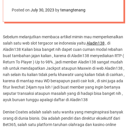
d
e
Posted on
July 30, 2023
by
tenangtenang
Sebelum melanjutkan membaca artikel mimin mau memperkenalkan
salah satu web slot tergacor se indonesia yaitu
Aladin138
, di
Aladin138 Kalian bisa banget nih dapet cuan cuman modal rebahan
buat tambahan jajan kalian , karena di Aladin138 menyediakan RTP (
Return To Player ) Up to 98% , jadi member Aladin138 sangat mudah
nih untuk mendapatkan Jackpot ataupun Maxwin di web Aladin138 ,
nah selain itu kalian tidak perlu khawatir uang kalian tidak di cairkan ,
karena di mantap mau WD berapapun pasti cair kok , di sini juga ada
fitur livechat 24jam nya loh ! jadi buat member yang ingin bertanya
seputar transaksi ataupun masalah yang di hadapi bisa banget nih ,
ayuk buruan tunggu apalagi daftar di Aladin138
Denise Coates adalah salah satu wanita yang menginspirasi banyak
orang di dunia bisnis. Dia adalah pendiri dan direktur eksekutif dari
Bet365, salah satu platform taruhan olahraga dan kasino online