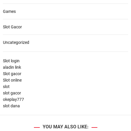
Games
Slot Gacor
Uncategorized
Slot login
aladin link
Slot gacor
Slot online
slot
slot gacor
okeplay777
slot dana
YOU MAY ALSO LIKE: