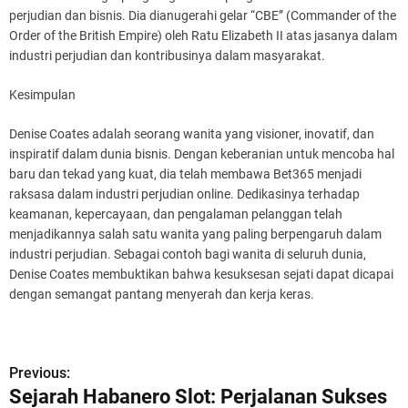
perjudian dan bisnis. Dia dianugerahi gelar “CBE” (Commander of the
Order of the British Empire) oleh Ratu Elizabeth II atas jasanya dalam
industri perjudian dan kontribusinya dalam masyarakat.
Kesimpulan
Denise Coates adalah seorang wanita yang visioner, inovatif, dan
inspiratif dalam dunia bisnis. Dengan keberanian untuk mencoba hal
baru dan tekad yang kuat, dia telah membawa Bet365 menjadi
raksasa dalam industri perjudian online. Dedikasinya terhadap
keamanan, kepercayaan, dan pengalaman pelanggan telah
menjadikannya salah satu wanita yang paling berpengaruh dalam
industri perjudian. Sebagai contoh bagi wanita di seluruh dunia,
Denise Coates membuktikan bahwa kesuksesan sejati dapat dicapai
dengan semangat pantang menyerah dan kerja keras.
Previous:
P
Sejarah Habanero Slot: Perjalanan Sukses