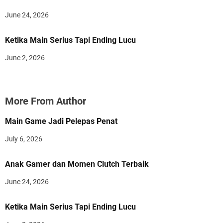
June 24, 2026
Ketika Main Serius Tapi Ending Lucu
June 2, 2026
More From Author
Main Game Jadi Pelepas Penat
July 6, 2026
Anak Gamer dan Momen Clutch Terbaik
June 24, 2026
Ketika Main Serius Tapi Ending Lucu