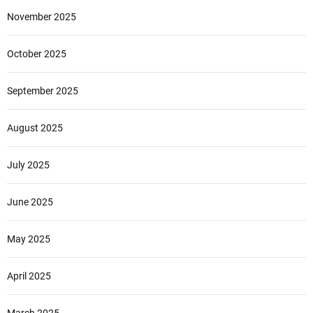
November 2025
October 2025
September 2025
August 2025
July 2025
June 2025
May 2025
April 2025