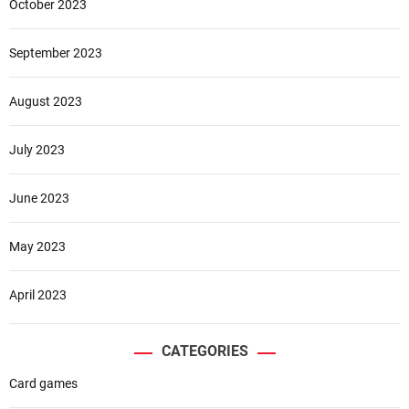
October 2023
September 2023
August 2023
July 2023
June 2023
May 2023
April 2023
CATEGORIES
Card games