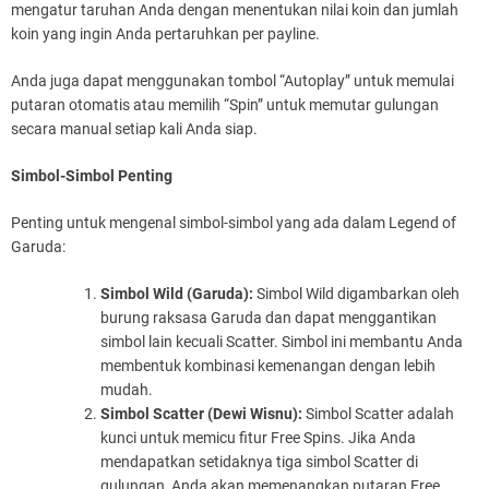
mengatur taruhan Anda dengan menentukan nilai koin dan jumlah
koin yang ingin Anda pertaruhkan per payline.
Anda juga dapat menggunakan tombol “Autoplay” untuk memulai
putaran otomatis atau memilih “Spin” untuk memutar gulungan
secara manual setiap kali Anda siap.
Simbol-Simbol Penting
Penting untuk mengenal simbol-simbol yang ada dalam Legend of
Garuda:
Simbol Wild (Garuda):
Simbol Wild digambarkan oleh
burung raksasa Garuda dan dapat menggantikan
simbol lain kecuali Scatter. Simbol ini membantu Anda
membentuk kombinasi kemenangan dengan lebih
mudah.
Simbol Scatter (Dewi Wisnu):
Simbol Scatter adalah
kunci untuk memicu fitur Free Spins. Jika Anda
mendapatkan setidaknya tiga simbol Scatter di
gulungan, Anda akan memenangkan putaran Free