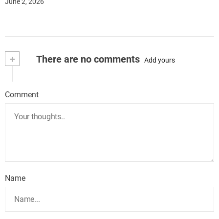
June 2, 2026
+
There are no comments
Add yours
Comment
Name