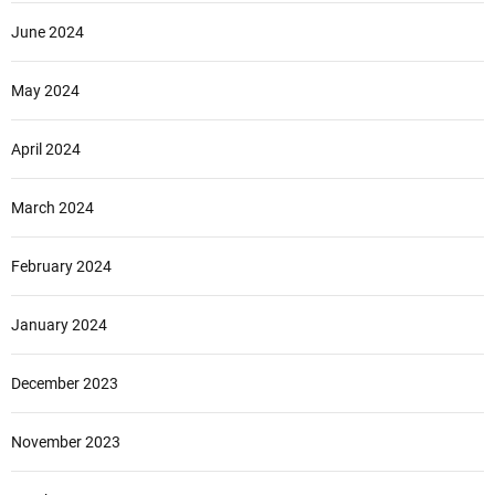
June 2024
May 2024
April 2024
March 2024
February 2024
January 2024
December 2023
November 2023