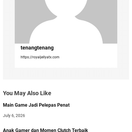
i
o
n
tenangtenang
https://royaljellyatx.com
You May Also Like
Main Game Jadi Pelepas Penat
July 6, 2026
Anak Gamer dan Momen Clutch Terbaik