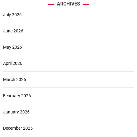
ARCHIVES
July 2026
June 2026
May 2026
April 2026
March 2026
February 2026
January 2026
December 2025