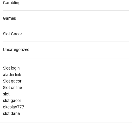
Gambling
Games
Slot Gacor
Uncategorized
Slot login
aladin link
Slot gacor
Slot online
slot
slot gacor
okeplay777
slot dana