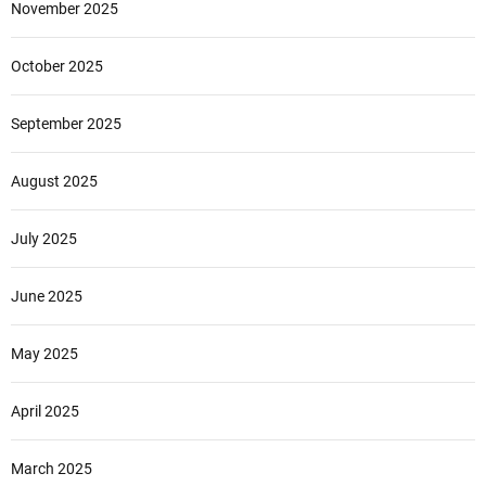
November 2025
October 2025
September 2025
August 2025
July 2025
June 2025
May 2025
April 2025
March 2025