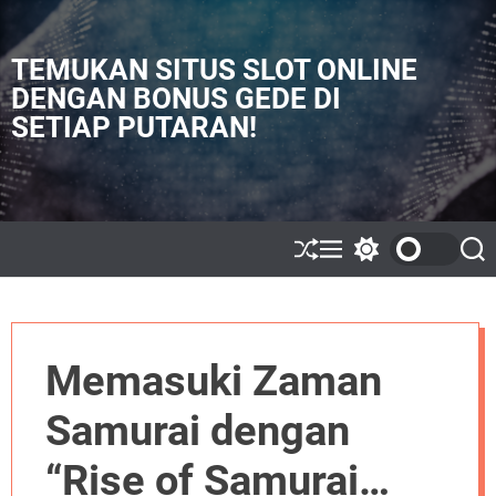
S
k
i
TEMUKAN SITUS SLOT ONLINE
p
DENGAN BONUS GEDE DI
t
SETIAP PUTARAN!
o
c
o
n
t
e
S
M
S
S
h
e
w
e
n
u
n
i
a
t
ff
u
t
r
l
c
c
e
h
h
Memasuki Zaman
c
o
l
Samurai dengan
o
r
m
“Rise of Samurai
o