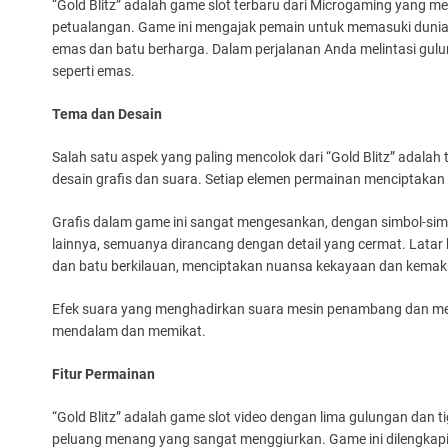
“Gold Blitz” adalah game slot terbaru dari Microgaming yang
petualangan. Game ini mengajak pemain untuk memasuki dunia
emas dan batu berharga. Dalam perjalanan Anda melintasi gul
seperti emas.
Tema dan Desain
Salah satu aspek yang paling mencolok dari “Gold Blitz” ad
desain grafis dan suara. Setiap elemen permainan mencipta
Grafis dalam game ini sangat mengesankan, dengan simbol-si
lainnya, semuanya dirancang dengan detail yang cermat. La
dan batu berkilauan, menciptakan nuansa kekayaan dan kema
Efek suara yang menghadirkan suara mesin penambang dan m
mendalam dan memikat.
Fitur Permainan
“Gold Blitz” adalah game slot video dengan lima gulungan dan
peluang menang yang sangat menggiurkan. Game ini dilengkapi