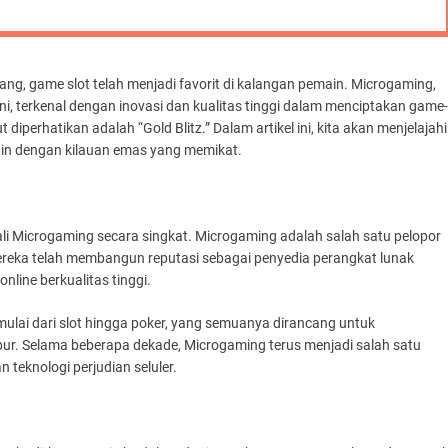
ng, game slot telah menjadi favorit di kalangan pemain. Microgaming,
ni, terkenal dengan inovasi dan kualitas tinggi dalam menciptakan game-
diperhatikan adalah “Gold Blitz.” Dalam artikel ini, kita akan menjelajahi
in dengan kilauan emas yang memikat.
enali Microgaming secara singkat. Microgaming adalah salah satu pelopor
 Mereka telah membangun reputasi sebagai penyedia perangkat lunak
line berkualitas tinggi.
lai dari slot hingga poker, yang semuanya dirancang untuk
. Selama beberapa dekade, Microgaming terus menjadi salah satu
teknologi perjudian seluler.