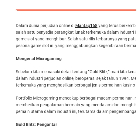
Dalam dunia perjudian online di
Mantap168
yang terus berkemba
salah satu penyedia perangkat lunak terkemuka dalam industri i
game slot yang menghibur. Salah satu rilis terbarunya yang patut 
pesona game slot ini yang menggabungkan kegembiraan berma
Mengenal Microgaming
Sebelum kita memasuki detail tentang “Gold Blitz,” mari kita k
dalam industri perjudian online, beroperasi sejak tahun 1994.
terkemuka yang menghasilkan berbagai jenis permainan kasino on
Portfolio Microgaming mencakup berbagai macam permainan, mu
memberikan pengalaman bermain yang mendalam dan menghibur
pemain utama dalam industri ini, terutama dalam pengembangan 
Gold Blitz: Pengantar