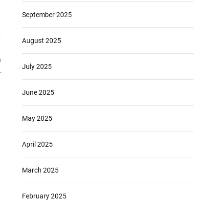
September 2025
r
August 2025
n
July 2025
.
June 2025
May 2025
April 2025
-
March 2025
February 2025