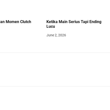
an Momen Clutch
Ketika Main Serius Tapi Ending
Lucu
June 2, 2026