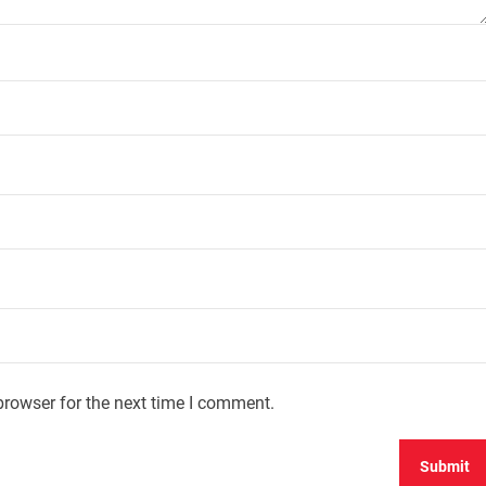
browser for the next time I comment.