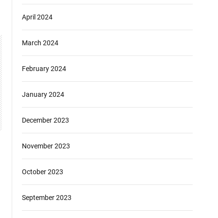
April 2024
March 2024
February 2024
January 2024
December 2023
November 2023
October 2023
September 2023