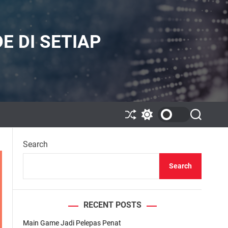
E DI SETIAP
S
S
S
h
w
e
u
i
a
Search
ff
t
r
l
c
c
e
h
h
Search
c
o
l
o
RECENT POSTS
r
m
o
Main Game Jadi Pelepas Penat