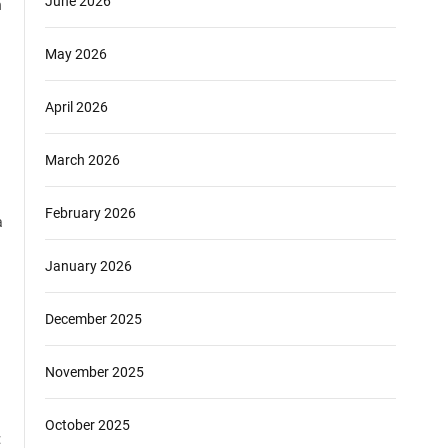
June 2026
h
May 2026
April 2026
March 2026
February 2026
a
January 2026
December 2025
November 2025
October 2025
: