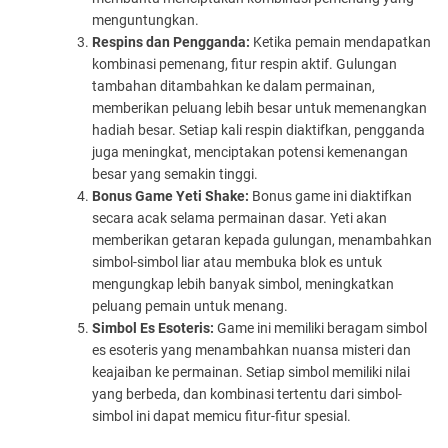
menguntungkan.
Respins dan Pengganda:
Ketika pemain mendapatkan
kombinasi pemenang, fitur respin aktif. Gulungan
tambahan ditambahkan ke dalam permainan,
memberikan peluang lebih besar untuk memenangkan
hadiah besar. Setiap kali respin diaktifkan, pengganda
juga meningkat, menciptakan potensi kemenangan
besar yang semakin tinggi.
Bonus Game Yeti Shake:
Bonus game ini diaktifkan
secara acak selama permainan dasar. Yeti akan
memberikan getaran kepada gulungan, menambahkan
simbol-simbol liar atau membuka blok es untuk
mengungkap lebih banyak simbol, meningkatkan
peluang pemain untuk menang.
Simbol Es Esoteris:
Game ini memiliki beragam simbol
es esoteris yang menambahkan nuansa misteri dan
keajaiban ke permainan. Setiap simbol memiliki nilai
yang berbeda, dan kombinasi tertentu dari simbol-
simbol ini dapat memicu fitur-fitur spesial.