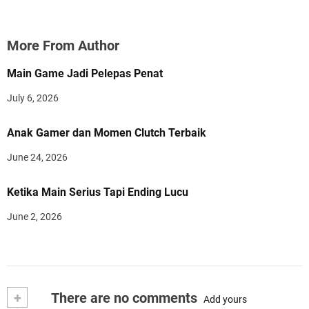
More From Author
Main Game Jadi Pelepas Penat
July 6, 2026
Anak Gamer dan Momen Clutch Terbaik
June 24, 2026
Ketika Main Serius Tapi Ending Lucu
June 2, 2026
+
There are no comments
Add yours