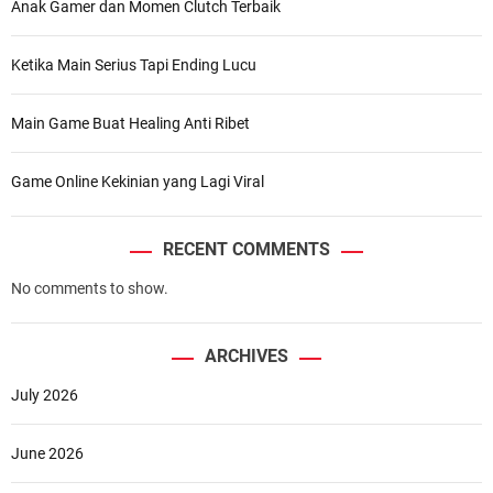
Anak Gamer dan Momen Clutch Terbaik
Ketika Main Serius Tapi Ending Lucu
Main Game Buat Healing Anti Ribet
Game Online Kekinian yang Lagi Viral
RECENT COMMENTS
No comments to show.
ARCHIVES
July 2026
June 2026