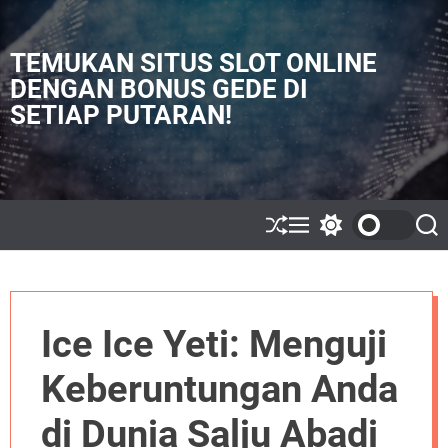
S
k
i
TEMUKAN SITUS SLOT ONLINE
p
DENGAN BONUS GEDE DI
t
SETIAP PUTARAN!
o
c
o
n
t
e
S
M
S
S
h
e
w
e
n
u
n
i
a
t
ff
u
t
r
l
c
c
e
h
h
Ice Ice Yeti: Menguji
c
o
l
Keberuntungan Anda
o
r
m
di Dunia Salju Abadi
o