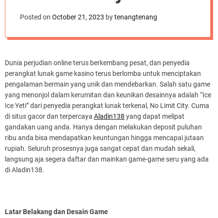
d
e
Posted on
October 21, 2023
by
tenangtenang
Dunia perjudian online terus berkembang pesat, dan penyedia
perangkat lunak game kasino terus berlomba untuk menciptakan
pengalaman bermain yang unik dan mendebarkan. Salah satu game
yang menonjol dalam kerumitan dan keunikan desainnya adalah “Ice
Ice Yeti” dari penyedia perangkat lunak terkenal, No Limit City. Cuma
di situs gacor dan terpercaya
Aladin138
yang dapat melipat
gandakan uang anda. Hanya dengan melakukan deposit puluhan
ribu anda bisa mendapatkan keuntungan hingga mencapai jutaan
rupiah. Seluruh prosesnya juga sangat cepat dan mudah sekali,
langsung aja segera daftar dan mainkan game-game seru yang ada
di Aladin138.
Latar Belakang dan Desain Game