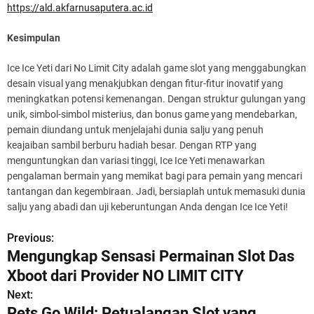
https://ald.akfarnusaputera.ac.id
Kesimpulan
Ice Ice Yeti dari No Limit City adalah game slot yang menggabungkan
desain visual yang menakjubkan dengan fitur-fitur inovatif yang
meningkatkan potensi kemenangan. Dengan struktur gulungan yang
unik, simbol-simbol misterius, dan bonus game yang mendebarkan,
pemain diundang untuk menjelajahi dunia salju yang penuh
keajaiban sambil berburu hadiah besar. Dengan RTP yang
menguntungkan dan variasi tinggi, Ice Ice Yeti menawarkan
pengalaman bermain yang memikat bagi para pemain yang mencari
tantangan dan kegembiraan. Jadi, bersiaplah untuk memasuki dunia
salju yang abadi dan uji keberuntungan Anda dengan Ice Ice Yeti!
Previous:
P
Mengungkap Sensasi Permainan Slot Das
o
Xboot dari Provider NO LIMIT CITY
s
Next:
Pets Go Wild: Petualangan Slot yang