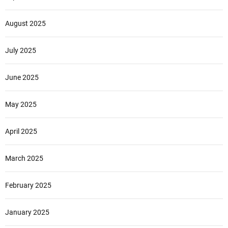
August 2025
July 2025
June 2025
May 2025
April 2025
March 2025
February 2025
January 2025