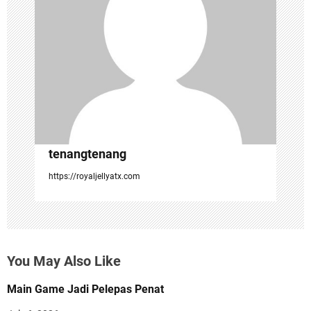
i
o
n
tenangtenang
https://royaljellyatx.com
You May Also Like
Main Game Jadi Pelepas Penat