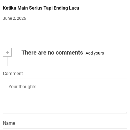
Ketika Main Serius Tapi Ending Lucu
June 2, 2026
+
There are no comments
Add yours
Comment
Name