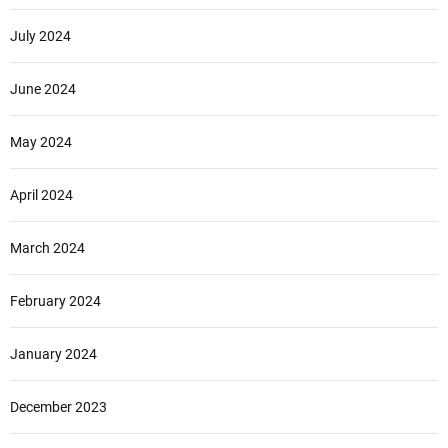
July 2024
June 2024
May 2024
April 2024
March 2024
February 2024
January 2024
December 2023