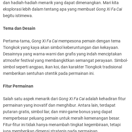
dan hadiah-hadiah menarik yang dapat dimenangkan. Mari kita
eksplorasi lebih dalam tentang apa yang membuat
Gong Xi Fa Cai
begitu istimewa.
Tema dan Desain
Pertama-tama,
Gong Xi Fa Cai
mempesona pemain dengan tema
Tiongkok yang kaya akan simbol keberuntungan dan kekayaan.
Desainnya yang warna-warni dan grafis yang indah menciptakan
atmosfer festival yang membangkitkan semangat perayaan. Simbol-
simbol seperti angpao, ikan koi, dan karakter Tiongkok tradisional
memberikan sentuhan otentik pada permainan ini.
Fitur Permainan
Salah satu aspek menarik dari
Gong Xi Fa Cai
adalah kehadiran fitur
permainan yang inovatif dan menghibur. Antara lain, terdapat
putaran gratis, simbol liar, dan mini-game bonus yang dapat
memperbesar peluang pemain untuk meraih kemenangan besar.
Fitur-fitur ini tidak hanya menambah tingkat kegembiraan, tetapi
juga memberikan dimensi strategis pada permainan.