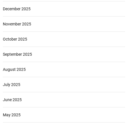
December 2025
November 2025
October 2025
September 2025
August 2025
July 2025
June 2025
May 2025