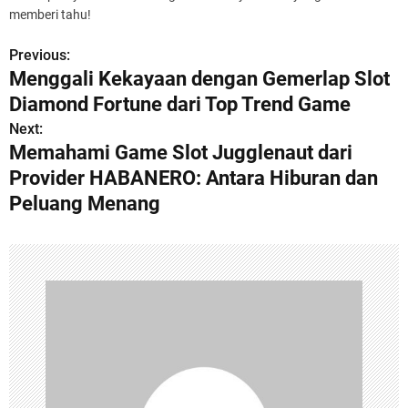
memberi tahu!
Previous:
P
Menggali Kekayaan dengan Gemerlap Slot
o
Diamond Fortune dari Top Trend Game
s
Next:
Memahami Game Slot Jugglenaut dari
t
Provider HABANERO: Antara Hiburan dan
n
Peluang Menang
a
v
i
g
a
t