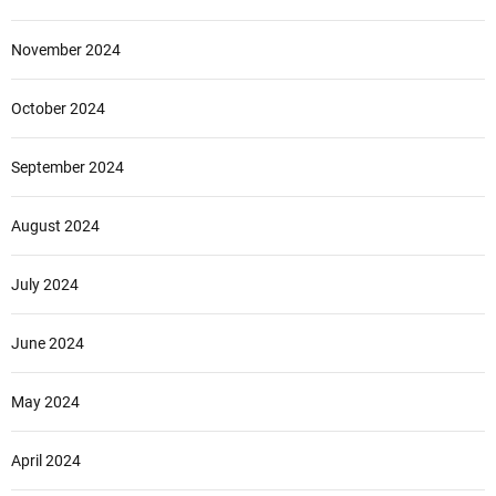
November 2024
October 2024
September 2024
August 2024
July 2024
June 2024
May 2024
April 2024