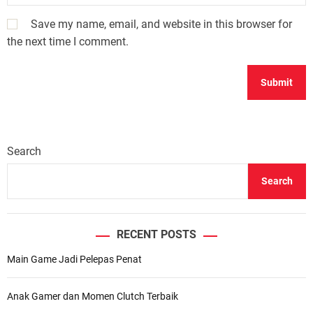
Save my name, email, and website in this browser for
the next time I comment.
Search
Search
RECENT POSTS
Main Game Jadi Pelepas Penat
Anak Gamer dan Momen Clutch Terbaik