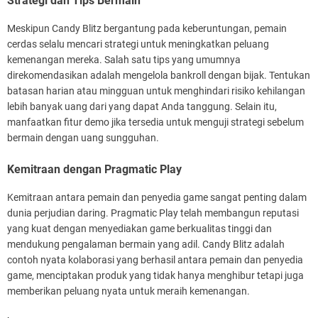
Strategi dan Tips Bermain
Meskipun Candy Blitz bergantung pada keberuntungan, pemain
cerdas selalu mencari strategi untuk meningkatkan peluang
kemenangan mereka. Salah satu tips yang umumnya
direkomendasikan adalah mengelola bankroll dengan bijak. Tentukan
batasan harian atau mingguan untuk menghindari risiko kehilangan
lebih banyak uang dari yang dapat Anda tanggung. Selain itu,
manfaatkan fitur demo jika tersedia untuk menguji strategi sebelum
bermain dengan uang sungguhan.
Kemitraan dengan Pragmatic Play
Kemitraan antara pemain dan penyedia game sangat penting dalam
dunia perjudian daring. Pragmatic Play telah membangun reputasi
yang kuat dengan menyediakan game berkualitas tinggi dan
mendukung pengalaman bermain yang adil. Candy Blitz adalah
contoh nyata kolaborasi yang berhasil antara pemain dan penyedia
game, menciptakan produk yang tidak hanya menghibur tetapi juga
memberikan peluang nyata untuk meraih kemenangan.