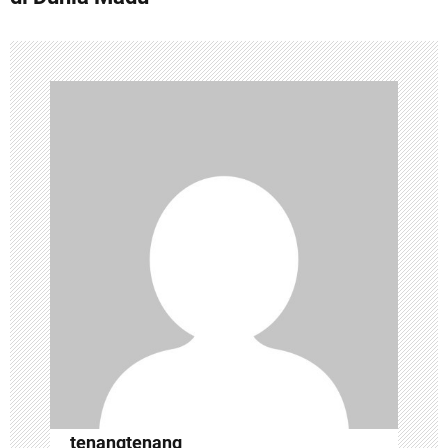
n
a
v
i
g
a
t
i
o
n
tenangtenang