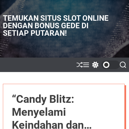
S
k
i
TEMUKAN SITUS SLOT ONLINE
p
DENGAN BONUS GEDE DI
t
SETIAP PUTARAN!
o
c
o
n
t
e
S
M
S
S
h
e
w
e
n
u
n
i
a
t
ff
u
t
r
l
c
c
e
h
h
“Candy Blitz:
c
o
l
Menyelami
o
r
m
Keindahan dan
o