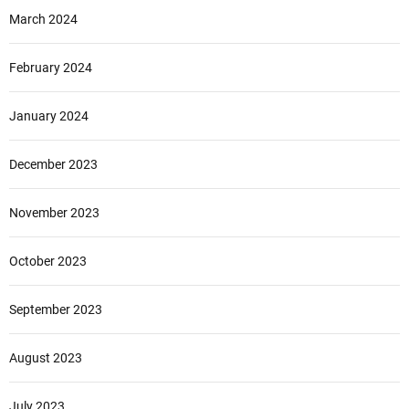
March 2024
February 2024
January 2024
December 2023
November 2023
October 2023
September 2023
August 2023
July 2023