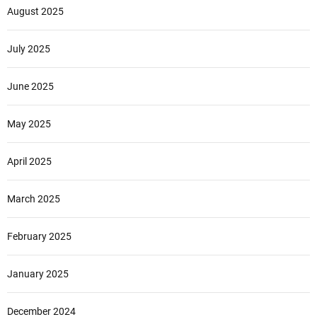
August 2025
July 2025
June 2025
May 2025
April 2025
March 2025
February 2025
January 2025
December 2024