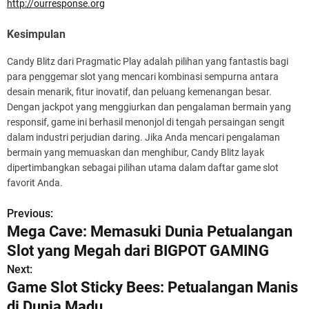
http://ourresponse.org
Kesimpulan
Candy Blitz dari Pragmatic Play adalah pilihan yang fantastis bagi
para penggemar slot yang mencari kombinasi sempurna antara
desain menarik, fitur inovatif, dan peluang kemenangan besar.
Dengan jackpot yang menggiurkan dan pengalaman bermain yang
responsif, game ini berhasil menonjol di tengah persaingan sengit
dalam industri perjudian daring. Jika Anda mencari pengalaman
bermain yang memuaskan dan menghibur, Candy Blitz layak
dipertimbangkan sebagai pilihan utama dalam daftar game slot
favorit Anda.
Previous:
P
Mega Cave: Memasuki Dunia Petualangan
o
Slot yang Megah dari BIGPOT GAMING
s
Next:
Game Slot Sticky Bees: Petualangan Manis
t
di Dunia Madu