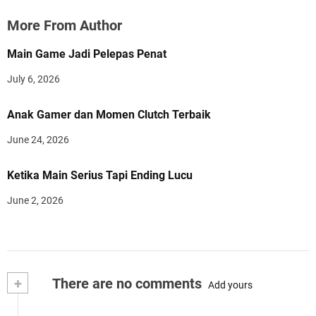
More From Author
Main Game Jadi Pelepas Penat
July 6, 2026
Anak Gamer dan Momen Clutch Terbaik
June 24, 2026
Ketika Main Serius Tapi Ending Lucu
June 2, 2026
+
There are no comments
Add yours