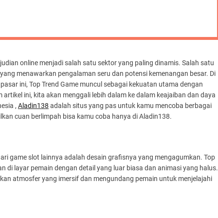
judian online menjadi salah satu sektor yang paling dinamis. Salah satu
e, yang menawarkan pengalaman seru dan potensi kemenangan besar. Di
i pasar ini, Top Trend Game muncul sebagai kekuatan utama dengan
rtikel ini, kita akan menggali lebih dalam ke dalam keajaiban dan daya
nesia ,
Aladin138
adalah situs yang pas untuk kamu mencoba berbagai
ilkan cuan berlimpah bisa kamu coba hanya di Aladin138.
ari game slot lainnya adalah desain grafisnya yang mengagumkan. Top
 di layar pemain dengan detail yang luar biasa dan animasi yang halus.
ptakan atmosfer yang imersif dan mengundang pemain untuk menjelajahi