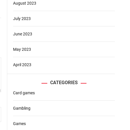
August 2023
July 2023
June 2023
May 2023
April 2023
CATEGORIES
Card games
Gambling
Games