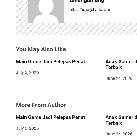
i
https://royaljellyatx.com
g
a
t
i
You May Also Like
o
Main Game Jadi Pelepas Penat
Anak Gamer d
Terbaik
n
July 6, 2026
June 24, 2026
More From Author
Main Game Jadi Pelepas Penat
Anak Gamer d
Terbaik
July 6, 2026
June 24, 2026