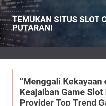
S
k
i
TEMUKAN SITUS SLOT O
p
t
PUTARAN!
o
c
o
n
t
e
n
t
“Menggali Kekayaan 
Keajaiban Game Slot 
Provider Top Trend 