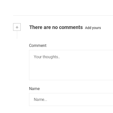
+
There are no comments
Add yours
Comment
Name