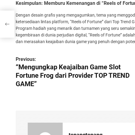
Kesimpulan: Memburu Kemenangan di “Reels of Fortu
Dengan desain grafis yang mengagumkan, tema yang menggoda,
t
REND
ketersediaan lintas platform, “Reels of Fortune” dari Top Tren
Program hadiah yang menarik dan turnamen yang seru semakin
kegembiraan di dunia perjudian digital, “Reels of Fortune” adal
dan merasakan keajaiban dunia game yang penuh dengan pote
P
Previous:
“Mengungkap Keajaiban Game Slot
o
Fortune Frog dari Provider TOP TREND
s
GAME”
t
n
a
v
tenangtenang