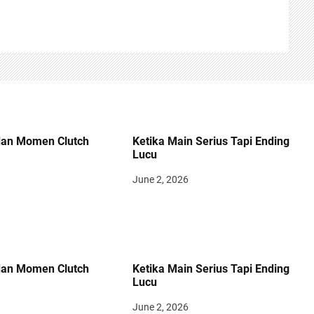
an Momen Clutch
Ketika Main Serius Tapi Ending
Lucu
June 2, 2026
an Momen Clutch
Ketika Main Serius Tapi Ending
Lucu
June 2, 2026