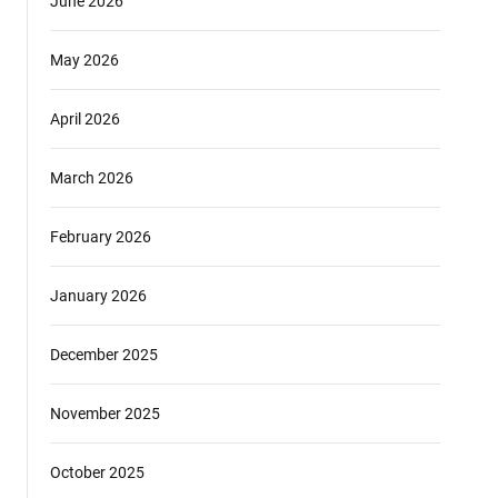
June 2026
May 2026
April 2026
March 2026
February 2026
January 2026
December 2025
November 2025
October 2025