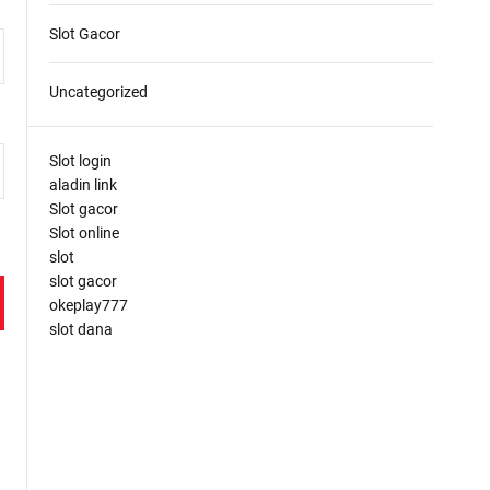
Slot Gacor
Uncategorized
Slot login
aladin link
Slot gacor
Slot online
slot
slot gacor
okeplay777
slot dana