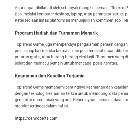
Agar dapat dinikmati oleh sebanyak mungkin pemain, “Reels of 
Baik melalui komputer desktop, laptop, atau perangkat seluler,
Ketersediaan lintas platform ini menunjukkan komitmen Top Tr
Program Hadiah dan Turnamen Menarik
Top Trend Game juga memperkaya pengalaman pemain dengan
poin setiap kali mereka bermain, dan poin tersebut dapat dit
putaran gratis, atau barang-barang eksklusif. Turnamen yang
sehat dan memacu pemain untuk mencapai posisi teratas.
Keamanan dan Keadilan Terjamin
Top Trend Game memahami pentingnya keamanan dan keadilan dala
dengan teknologi keamanan terkini untuk melindungi data pema
generator nomor acak yang adil. Kepercayaan pemain adalah p
standar tertinggi dalam hal ini.
https://daniroberts.com