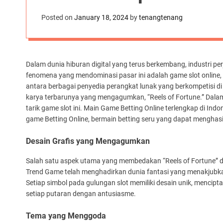
Posted on
January 18, 2024
by
tenangtenang
Dalam dunia hiburan digital yang terus berkembang, industri per
fenomena yang mendominasi pasar ini adalah game slot onlin
antara berbagai penyedia perangkat lunak yang berkompetisi d
karya terbarunya yang mengagumkan, “Reels of Fortune.” Dalam a
tarik game slot ini. Main Game Betting Online terlengkap di Indo
game Betting Online, bermain betting seru yang dapat menghas
Desain Grafis yang Mengagumkan
Salah satu aspek utama yang membedakan “Reels of Fortune” d
Trend Game telah menghadirkan dunia fantasi yang menakjubkan
Setiap simbol pada gulungan slot memiliki desain unik, menci
setiap putaran dengan antusiasme.
Tema yang Menggoda