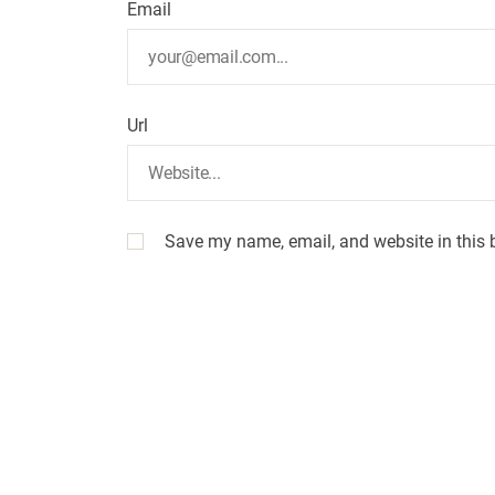
Email
Url
Save my name, email, and website in this 