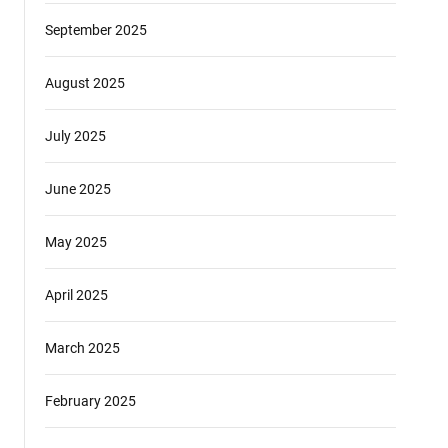
September 2025
August 2025
July 2025
June 2025
May 2025
April 2025
March 2025
February 2025