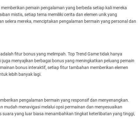
 memberikan pemain pengalaman yang berbeda setiap kali mereka
ban mistis, setiap tema memiliki cerita dan elemen unik yang
n selera mereka, menciptakan pengalaman bermain yang personal dan
k adalah fitur bonus yang melimpah. Top Trend Game tidak hanya
 juga menyajikan berbagai bonus yang meningkatkan peluang pemain
rmainan bonus interaktif, setiap fitur tambahan memberikan elemen
uk lebih banyak lagi.
memberikan pengalaman bermain yang responsif dan menyenangkan.
n mudah menavigasi melalui opsi permainan dan menyesuaikan
s suara yang luar biasa menambahkan tingkat keterlibatan yang tinggi,