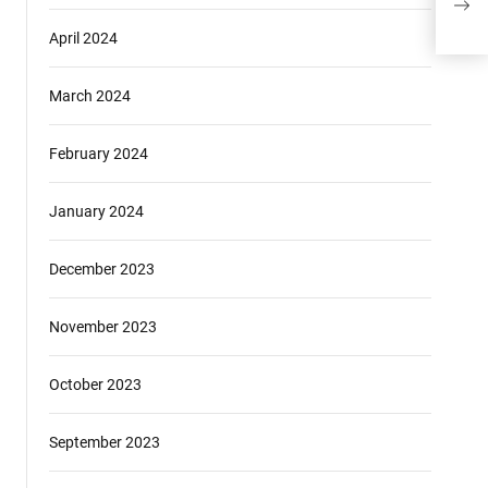
Stra
April 2024
March 2024
February 2024
January 2024
December 2023
November 2023
October 2023
September 2023