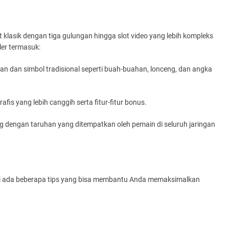
lot klasik dengan tiga gulungan hingga slot video yang lebih kompleks
ler termasuk:
an dan simbol tradisional seperti buah-buahan, lonceng, dan angka
fis yang lebih canggih serta fitur-fitur bonus.
ng dengan taruhan yang ditempatkan oleh pemain di seluruh jaringan
api ada beberapa tips yang bisa membantu Anda memaksimalkan