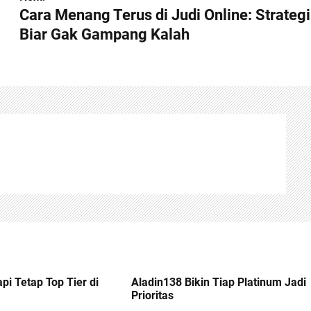
i
Cara Menang Terus di Judi Online: Strategi
Biar Gak Gampang Kalah
pi Tetap Top Tier di
Aladin138 Bikin Tiap Platinum Jadi
Prioritas