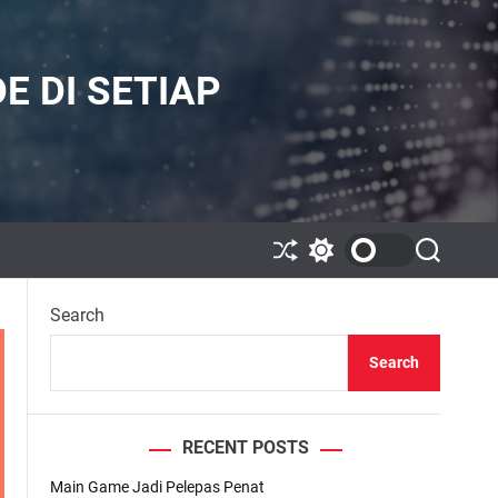
E DI SETIAP
S
S
S
h
w
e
u
i
a
Search
ff
t
r
l
c
c
e
h
h
Search
c
o
l
o
RECENT POSTS
r
m
o
Main Game Jadi Pelepas Penat