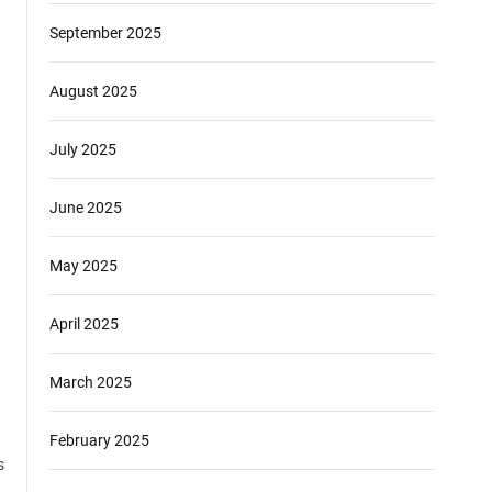
September 2025
August 2025
July 2025
June 2025
May 2025
April 2025
March 2025
February 2025
s