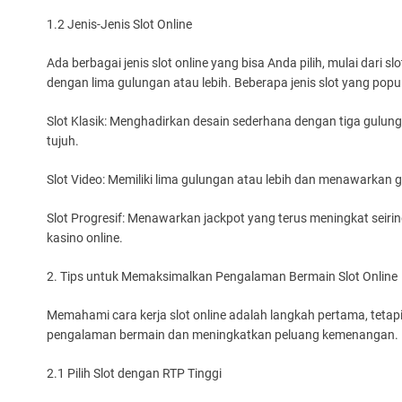
1.2 Jenis-Jenis Slot Online
Ada berbagai jenis slot online yang bisa Anda pilih, mulai dari s
dengan lima gulungan atau lebih. Beberapa jenis slot yang popu
Slot Klasik: Menghadirkan desain sederhana dengan tiga gulung
tujuh.
Slot Video: Memiliki lima gulungan atau lebih dan menawarkan gra
Slot Progresif: Menawarkan jackpot yang terus meningkat seiri
kasino online.
2. Tips untuk Memaksimalkan Pengalaman Bermain Slot Online
Memahami cara kerja slot online adalah langkah pertama, tet
pengalaman bermain dan meningkatkan peluang kemenangan.
2.1 Pilih Slot dengan RTP Tinggi