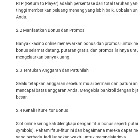
RTP (Return to Player) adalah persentase dari total taruhan y
tinggi memberikan peluang menang yang lebih baik. Cobalah un
Anda.
2.2 Manfaatkan Bonus dan Promosi
Banyak kasino online menawarkan bonus dan promosi untuk 
bonus selamat datang, putaran gratis, dan promosi lainnya un
mengeluarkan banyak uang.
2.3 Tentukan Anggaran dan Patuhilah
Selalu tetapkan anggaran sebelum mulai bermain dan patuhi an
mencapai batas anggaran Anda. Mengelola bankroll dengan bij
besar.
2.4 Kenali Fitur-Fitur Bonus
Slot online sering kali dilengkapi dengan fitur bonus seperti puta
symbols). Pahami fitur-fitur ini dan bagaimana mereka dapat m
yang berbeda, jadi luangkan waktu untuk mempelajarinya.