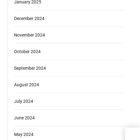
January 2025
December 2024
November 2024
October 2024
September 2024
August 2024
July 2024
June 2024
May 2024
Cara