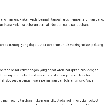
ka yang memungkinkan Anda bermain tanpa harus mempertaruhkan uang.
hami cara kerjanya sebelum bermain dengan uang sungguhan.
berapa strategi yang dapat Anda terapkan untuk meningkatkan peluang
 seberapa besar kemenangan yang dapat Anda harapkan. Slot dengan
ring tetapi lebih kecil, sementara slot dengan volatilitas tinggi
lih slot sesuai dengan gaya permainan dan toleransi risiko Anda.
Anda memasang taruhan maksimum. Jika Anda ingin mengejar jackpot