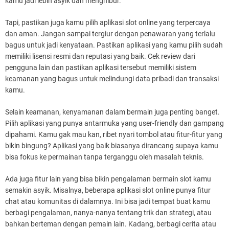
kamu jadi lebih asyik dan menghibur.
Tapi, pastikan juga kamu pilih aplikasi slot online yang terpercaya
dan aman. Jangan sampai tergiur dengan penawaran yang terlalu
bagus untuk jadi kenyataan. Pastikan aplikasi yang kamu pilih sudah
memiliki lisensi resmi dan reputasi yang baik. Cek review dari
pengguna lain dan pastikan aplikasi tersebut memiliki sistem
keamanan yang bagus untuk melindungi data pribadi dan transaksi
kamu.
Selain keamanan, kenyamanan dalam bermain juga penting banget.
Pilih aplikasi yang punya antarmuka yang user-friendly dan gampang
dipahami. Kamu gak mau kan, ribet nyari tombol atau fitur-fitur yang
bikin bingung? Aplikasi yang baik biasanya dirancang supaya kamu
bisa fokus ke permainan tanpa terganggu oleh masalah teknis.
Ada juga fitur lain yang bisa bikin pengalaman bermain slot kamu
semakin asyik. Misalnya, beberapa aplikasi slot online punya fitur
chat atau komunitas di dalamnya. Ini bisa jadi tempat buat kamu
berbagi pengalaman, nanya-nanya tentang trik dan strategi, atau
bahkan berteman dengan pemain lain. Kadang, berbagi cerita atau