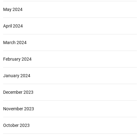
May 2024
April 2024
March 2024
February 2024
January 2024
December 2023
November 2023
October 2023