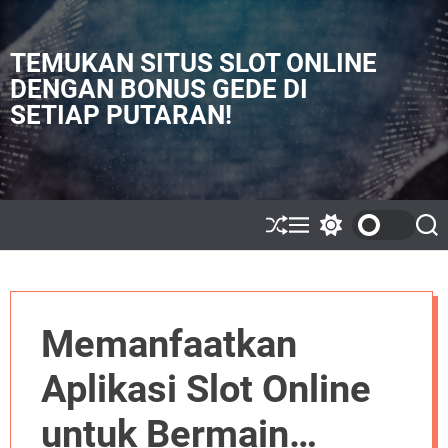
S
k
i
TEMUKAN SITUS SLOT ONLINE
p
DENGAN BONUS GEDE DI
t
SETIAP PUTARAN!
o
c
o
n
t
e
S
M
S
S
h
e
w
e
n
u
n
i
a
t
ff
u
t
r
l
c
c
e
h
h
Memanfaatkan
c
o
l
Aplikasi Slot Online
o
r
m
untuk Bermain
o