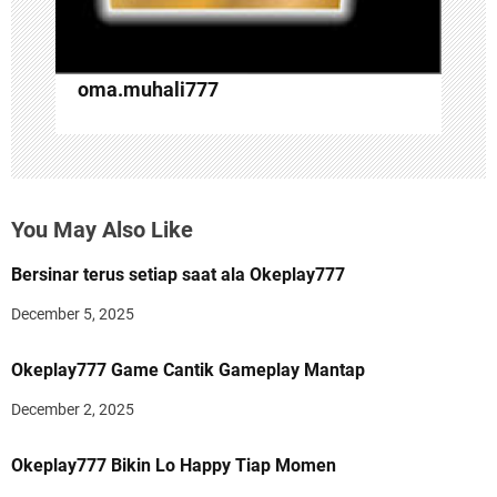
oma.muhali777
You May Also Like
Bersinar terus setiap saat ala Okeplay777
December 5, 2025
Okeplay777 Game Cantik Gameplay Mantap
December 2, 2025
Okeplay777 Bikin Lo Happy Tiap Momen