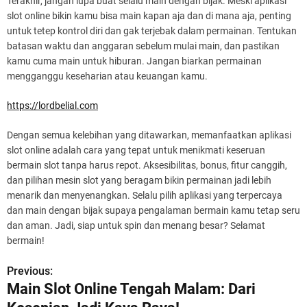
Terakhir, jangan lupa buat selalu main dengan bijak. Meski aplikasi
slot online bikin kamu bisa main kapan aja dan di mana aja, penting
untuk tetep kontrol diri dan gak terjebak dalam permainan. Tentukan
batasan waktu dan anggaran sebelum mulai main, dan pastikan
kamu cuma main untuk hiburan. Jangan biarkan permainan
mengganggu keseharian atau keuangan kamu.
https://lordbelial.com
Dengan semua kelebihan yang ditawarkan, memanfaatkan aplikasi
slot online adalah cara yang tepat untuk menikmati keseruan
bermain slot tanpa harus repot. Aksesibilitas, bonus, fitur canggih,
dan pilihan mesin slot yang beragam bikin permainan jadi lebih
menarik dan menyenangkan. Selalu pilih aplikasi yang terpercaya
dan main dengan bijak supaya pengalaman bermain kamu tetap seru
dan aman. Jadi, siap untuk spin dan menang besar? Selamat
bermain!
Previous:
P
Main Slot Online Tengah Malam: Dari
o