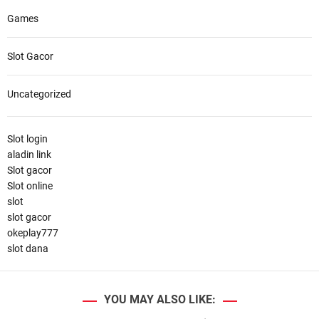
Games
Slot Gacor
Uncategorized
Slot login
aladin link
Slot gacor
Slot online
slot
slot gacor
okeplay777
slot dana
YOU MAY ALSO LIKE: