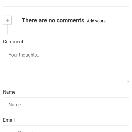
+
There are no comments
Add yours
Comment
Name
Email