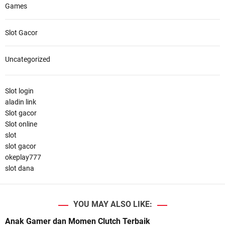
Games
Slot Gacor
Uncategorized
Slot login
aladin link
Slot gacor
Slot online
slot
slot gacor
okeplay777
slot dana
YOU MAY ALSO LIKE:
Anak Gamer dan Momen Clutch Terbaik