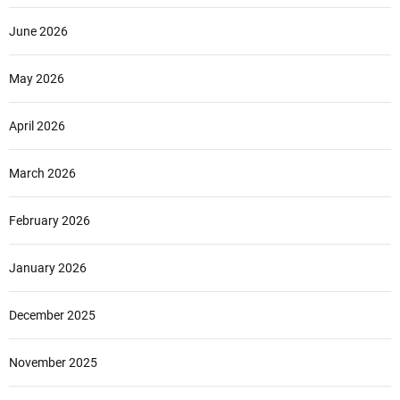
June 2026
May 2026
April 2026
March 2026
February 2026
January 2026
December 2025
November 2025